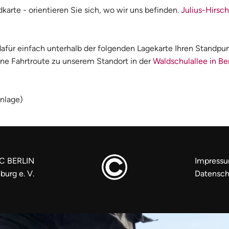
karte - orientieren Sie sich, wo wir uns befinden.
Julius-Hirsch
dafür einfach unterhalb der folgenden Lagekarte Ihren Standpu
eine Fahrtroute zu unserem Standort in der
Waldschulallee in Ber
anlage)
C BERLIN
Impress
burg e. V.
Datensch