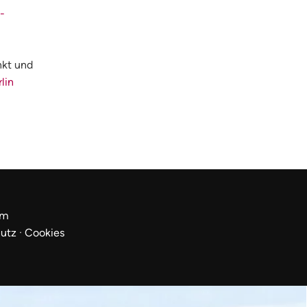
-
nkt und
lin
um
utz
·
Cookies